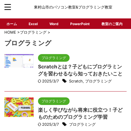
東村山市のパソコン教室&プログラミング教室
ホーム
Excel
Word
PowerPoint
教室のご案内
HOME
>
プログラミング
>
プログラミング
プログラミング
Scratchとは？子どもにプログラミン
グを習わせるなら知っておきたいこと
2025/3/7
Scratch
,
プログラミング
プログラミング
楽しく学びながら将来に役立つ！子ど
ものためのプログラミング学習
2025/3/7
プログラミング