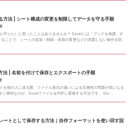
する方法 | シート構成の変更を制限してデータを守る手順
理
から守りたいと思ったことはありませんか？ Excelには「ブックを保護」す
することで、シートの追加・削除・名前の変更などの意図しない操作を防
する方法 | 名前を付けて保存とエクスポートの手順
理
ポートを他の人に送る際、ファイル形式の違いによる互換性の問題が気になる
便利なのが、ExcelファイルをPDFに変換する方法です。 Exc ...
ンプレートとして保存する方法｜自作フォーマットを使い回す設