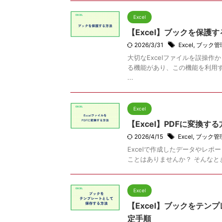
Excel
【Excel】ブックを保護
2026/3/31
Excel
,
ブック管
大切なExcelファイルを誤操作
る機能があり、この機能を利用
...
Excel
【Excel】PDFに変換
2026/4/15
Excel
,
ブック管
Excelで作成したデータやレ
ことはありませんか？ そんなときに
Excel
【Excel】ブックをテ
定手順