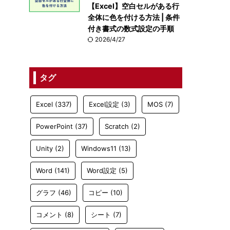
【Excel】空白セルがある行
全体に色を付ける方法 | 条件
付き書式の数式設定の手順
2026/4/27
タグ
Excel
(337)
Excel設定
(3)
MOS
(7)
PowerPoint
(37)
Scratch
(2)
Unity
(2)
Windows11
(13)
Word
(141)
Word設定
(5)
グラフ
(46)
コピー
(10)
コメント
(8)
シート
(7)