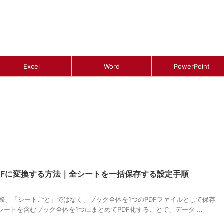
Excel
Word
PowerPoint
PDFに変換する方法｜全シートを一括保存する設定手順
理
する際、「シートごと」ではなく、ブック全体を1つのPDFファイルとして保存
ートを含むブック全体を1つにまとめてPDF化することで、データ ...