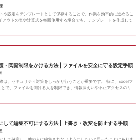
理
マットや設定をテンプレートとして保存することで、作業を効率的に進めるこ
レイアウトの表や計算式を毎回使用する場合でも、テンプレートを作成して
保護・閲覧制限をかける方法 | ファイルを安全に守る設定手順
理
る際は、セキュリティ対策をしっかり行うことが重要です。 特に、Excelフ
ことで、ファイルを開ける人を制限でき、情報漏えいや不正アクセスのリ
版にして編集不可にする方法 | 上書き・改変を防止する手順
理
終版として確定し、他の人に編集されないようにしたいと思ったことはありま