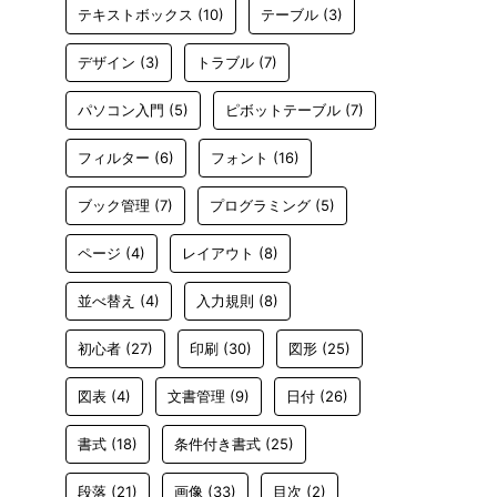
テキストボックス
(10)
テーブル
(3)
デザイン
(3)
トラブル
(7)
パソコン入門
(5)
ピボットテーブル
(7)
フィルター
(6)
フォント
(16)
ブック管理
(7)
プログラミング
(5)
ページ
(4)
レイアウト
(8)
並べ替え
(4)
入力規則
(8)
初心者
(27)
印刷
(30)
図形
(25)
図表
(4)
文書管理
(9)
日付
(26)
書式
(18)
条件付き書式
(25)
段落
(21)
画像
(33)
目次
(2)