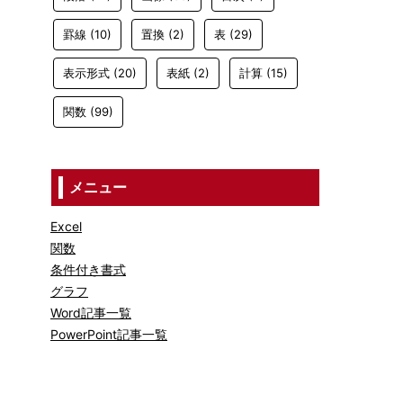
罫線
(10)
置換
(2)
表
(29)
表示形式
(20)
表紙
(2)
計算
(15)
関数
(99)
メニュー
Excel
関数
条件付き書式
グラフ
Word記事一覧
PowerPoint記事一覧