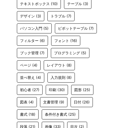
テキストボックス
(10)
テーブル
(3)
デザイン
(3)
トラブル
(7)
パソコン入門
(5)
ピボットテーブル
(7)
フィルター
(6)
フォント
(16)
ブック管理
(7)
プログラミング
(5)
ページ
(4)
レイアウト
(8)
並べ替え
(4)
入力規則
(8)
初心者
(27)
印刷
(30)
図形
(25)
図表
(4)
文書管理
(9)
日付
(26)
書式
(18)
条件付き書式
(25)
段落
(21)
画像
(33)
目次
(2)