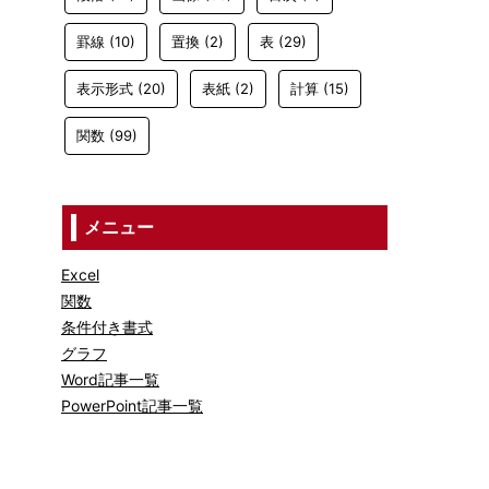
罫線
(10)
置換
(2)
表
(29)
表示形式
(20)
表紙
(2)
計算
(15)
関数
(99)
メニュー
Excel
関数
条件付き書式
グラフ
Word記事一覧
PowerPoint記事一覧