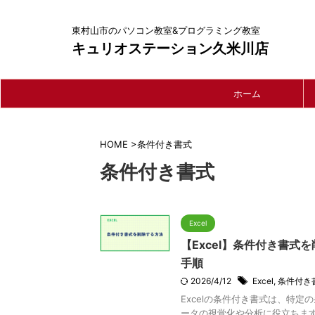
東村山市のパソコン教室&プログラミング教室
キュリオステーション久米川店
ホーム
HOME
>
条件付き書式
条件付き書式
Excel
【Excel】条件付き書式
手順
2026/4/12
Excel
,
条件付き
Excelの条件付き書式は、特
ータの視覚化や分析に役立ちま