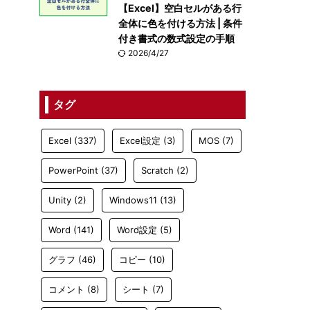
【Excel】空白セルがある行
全体に色を付ける方法 | 条件
付き書式の数式設定の手順
2026/4/27
タグ
Excel
(337)
Excel設定
(3)
MOS
(7)
PowerPoint
(37)
Scratch
(2)
Unity
(2)
Windows11
(13)
Word
(141)
Word設定
(5)
グラフ
(46)
コピー
(10)
コメント
(8)
シート
(7)