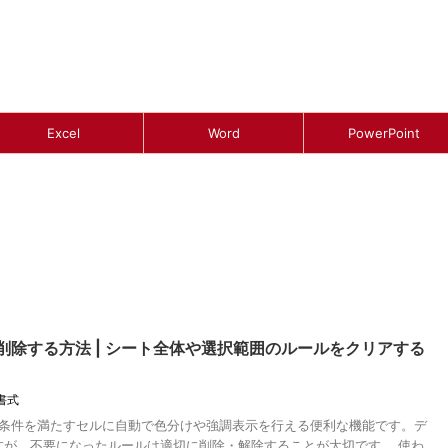
Excel
Word
PowerPoint
を削除する方法 | シート全体や選択範囲のルールをクリアする
書式
定の条件を満たすセルに自動で色分けや強調表示を行える便利な機能です。デ
すが、不要になったルールは適切に削除・解除することが大切です。 使わ