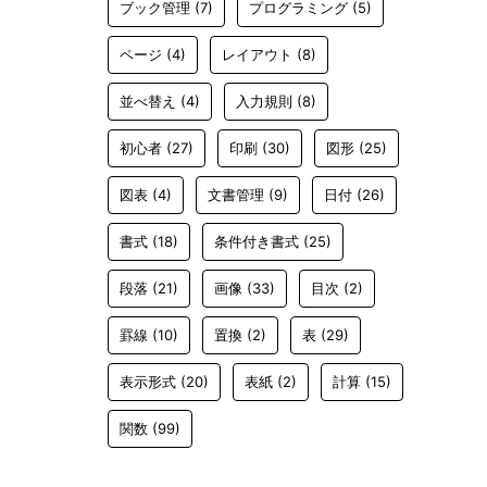
ブック管理
(7)
プログラミング
(5)
ページ
(4)
レイアウト
(8)
並べ替え
(4)
入力規則
(8)
初心者
(27)
印刷
(30)
図形
(25)
図表
(4)
文書管理
(9)
日付
(26)
書式
(18)
条件付き書式
(25)
段落
(21)
画像
(33)
目次
(2)
罫線
(10)
置換
(2)
表
(29)
表示形式
(20)
表紙
(2)
計算
(15)
関数
(99)