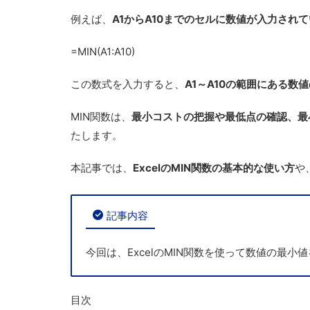
例えば、
A1からA10までのセルに数値が入力され
=MIN(A1:A10)
この数式を入力すると、
A1～A10の範囲にある数
MIN関数は、
最小コストの把握や最低点の確認、最
たします。
本記事では、
ExcelのMIN関数の基本的な使い方
や
記事内容
今回は、
ExcelのMIN関数を使って数値の最小
目次