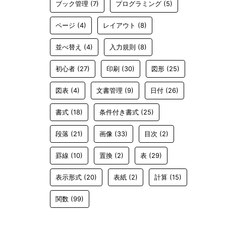
ブック管理
(7)
プログラミング
(5)
ページ
(4)
レイアウト
(8)
並べ替え
(4)
入力規則
(8)
初心者
(27)
印刷
(30)
図形
(25)
図表
(4)
文書管理
(9)
日付
(26)
書式
(18)
条件付き書式
(25)
段落
(21)
画像
(33)
目次
(2)
罫線
(10)
置換
(2)
表
(29)
表示形式
(20)
表紙
(2)
計算
(15)
関数
(99)