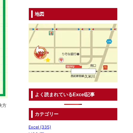
地図
よく読まれているExcel記事
決方
カテゴリー
Excel (335)