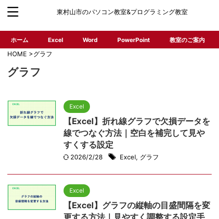
東村山市のパソコン教室&プログラミング教室
ホーム
Excel
Word
PowerPoint
教室のご案内
HOME
>
グラフ
グラフ
Excel
【Excel】折れ線グラフで欠損データを
線でつなぐ方法｜空白を補完して見や
すくする設定
2026/2/28
Excel
,
グラフ
Excel
【Excel】グラフの縦軸の目盛間隔を変
更する方法｜見やすく調整する設定手