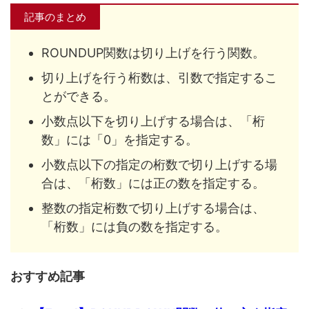
記事のまとめ
ROUNDUP関数は切り上げを行う関数。
切り上げを行う桁数は、引数で指定するこ
とができる。
小数点以下を切り上げする場合は、「桁
数」には「0」を指定する。
小数点以下の指定の桁数で切り上げする場
合は、「桁数」には正の数を指定する。
整数の指定桁数で切り上げする場合は、
「桁数」には負の数を指定する。
おすすめ記事