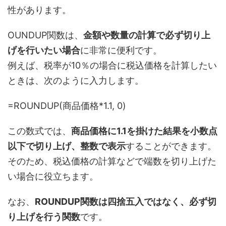
性があります。
OUNDUP関数は、
金額や数量の計算で必ず切り上
げを行いたい場合
に非常に便利です。
例えば、税率が10％の場合に税込価格を計算したい
ときは、次のように入力します。
=ROUNDUP(商品価格*1.1, 0)
この数式では、
商品価格に1.1を掛けた結果を小数点
以下で切り上げ、整数で表示
することができます。
そのため、税込価格の計算などで端数を切り上げた
い場合に役立ちます。
なお、
ROUNDUP関数は四捨五入ではなく、必ず切
り上げを行う関数
です。