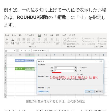
例えば、一の位を切り上げて十の位で表示したい場
合は、
ROUNDUP関数
の「
桁数
」に「-1」を指定し
ます。
整数の桁数を指定するときは、負の数を指定