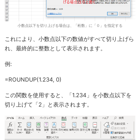
小数点以下を切り上げる場合は、「桁数」に「０」を指定する
これにより、小数点以下の数値がすべて切り上げら
れ、最終的に整数として表示されます。
例:
=ROUNDUP(1.234, 0)
この関数を使用すると、「1.234」を小数点以下を
切り上げて「2」と表示されます。