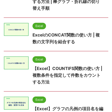
する方法 | 棒グラフ・折れ線の切り
替え手順
Excel
ExcelのCONCAT関数の使い方 | 複
数の文字列を結合する
Excel
【Excel】COUNTIFS関数の使い方 |
複数条件を指定して件数をカウント
する方法
Excel
【Excel】グラフの凡例の項目名を編