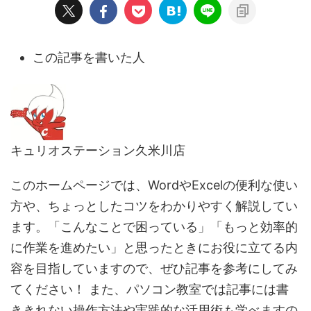
この記事を書いた人
キュリオステーション久米川店
このホームページでは、WordやExcelの便利な使い
方や、ちょっとしたコツをわかりやすく解説してい
ます。「こんなことで困っている」「もっと効率的
に作業を進めたい」と思ったときにお役に立てる内
容を目指していますので、ぜひ記事を参考にしてみ
てください！ また、パソコン教室では記事には書
ききれない操作方法や実践的な活用術も学べますの