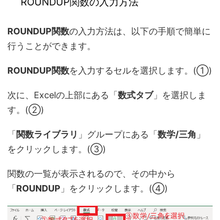
ROUNDUP関数の入力方法
ROUNDUP関数
の入力方法は、以下の手順で簡単に
行うことができます。
ROUNDUP関数
を入力するセルを選択します。(①)
次に、Excelの上部にある「
数式タブ
」を選択しま
す。(②)
「
関数ライブラリ
」グループにある「
数学/三角
」
をクリックします。(③)
関数の一覧が表示されるので、その中から
「
ROUNDUP
」をクリックします。(④)