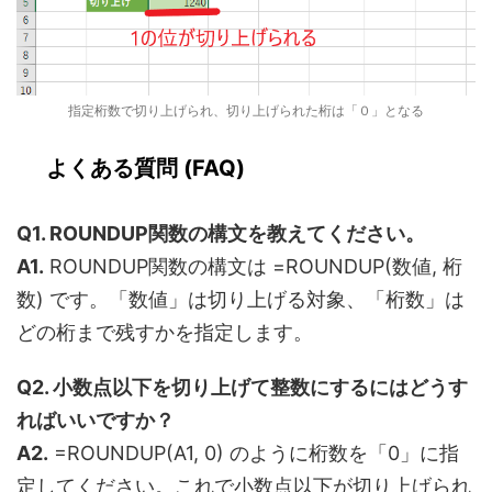
指定桁数で切り上げられ、切り上げられた桁は「０」となる
よくある質問 (FAQ)
Q1. ROUNDUP関数の構文を教えてください。
A1.
ROUNDUP関数の構文は
=ROUNDUP(数値, 桁
数)
です。「数値」は切り上げる対象、「桁数」は
どの桁まで残すかを指定します。
Q2. 小数点以下を切り上げて整数にするにはどうす
ればいいですか？
A2.
=ROUNDUP(A1, 0)
のように桁数を「0」に指
定してください。これで小数点以下が切り上げられ