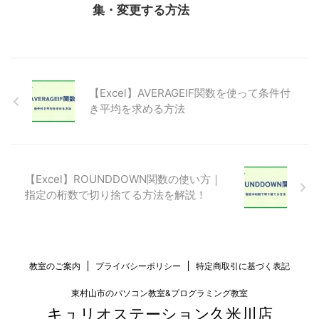
集・変更する方法
【Excel】AVERAGEIF関数を使って条件付
き平均を求める方法
【Excel】ROUNDDOWN関数の使い方｜
指定の桁数で切り捨てる方法を解説！
教室のご案内
プライバシーポリシー
特定商取引に基づく表記
東村山市のパソコン教室&プログラミング教室
キュリオステーション久米川店