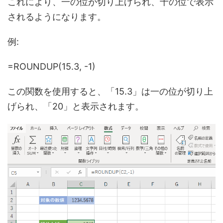
これにより、一の位が切り上げられ、十の位で表示
されるようになります。
例:
=ROUNDUP(15.3, -1)
この関数を使用すると、「15.3」は一の位が切り上
げられ、「20」と表示されます。