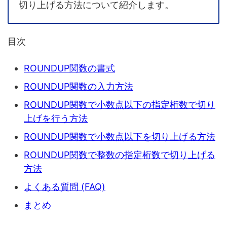
切り上げる方法について紹介します。
目次
ROUNDUP関数の書式
ROUNDUP関数の入力方法
ROUNDUP関数で小数点以下の指定桁数で切り
上げを行う方法
ROUNDUP関数で小数点以下を切り上げる方法
ROUNDUP関数で整数の指定桁数で切り上げる
方法
よくある質問 (FAQ)
まとめ