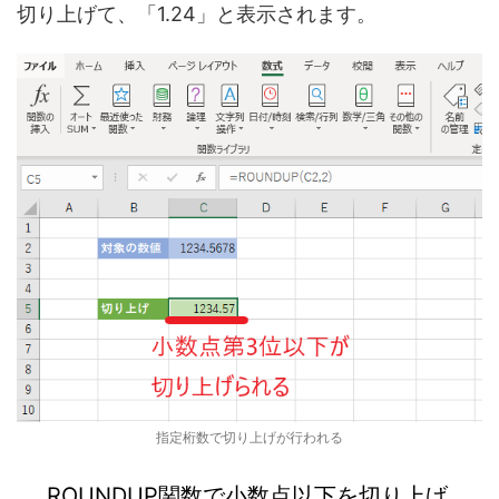
切り上げて、「1.24」と表示されます。
指定桁数で切り上げが行われる
ROUNDUP関数で小数点以下を切り上げ