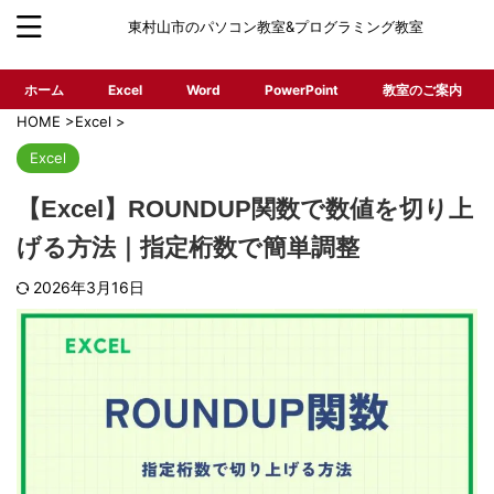
東村山市のパソコン教室&プログラミング教室
ホーム
Excel
Word
PowerPoint
教室のご案内
HOME
>
Excel
>
Excel
【Excel】ROUNDUP関数で数値を切り上
げる方法｜指定桁数で簡単調整
2026年3月16日