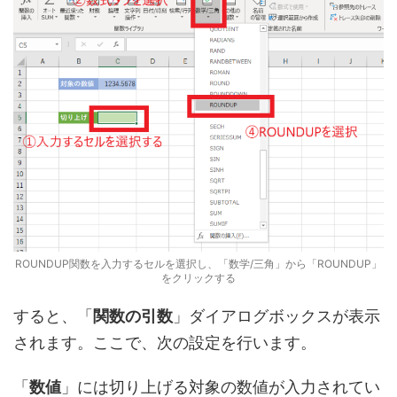
ROUNDUP関数を入力するセルを選択し、「数学/三角」から「ROUNDUP」
をクリックする
すると、「
関数の引数
」ダイアログボックスが表示
されます。ここで、次の設定を行います。
「
数値
」には切り上げる対象の数値が入力されてい