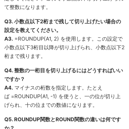
て整数になります。
Q3. 小数点以下2桁まで残して切り上げたい場合の
設定を教えてください。
A3.
=ROUNDUP(A1, 2)
を使用します。この設定で
小数点以下3桁目以降が切り上げられ、小数点以下2
桁まで残ります。
Q4. 整数の一桁目を切り上げるにはどうすればいい
ですか？
A4.
マイナスの桁数を指定します。たとえ
ば
=ROUNDUP(A1, -1)
を使うと、一の位が切り上
げられ、十の位までの数値になります。
Q5. ROUNDUP関数とROUND関数の違いは何です
か？