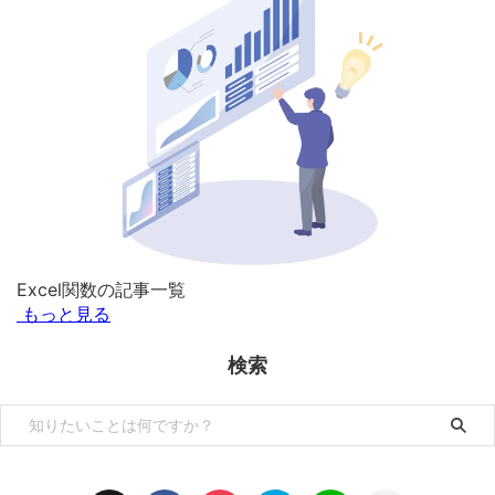
Excel関数の記事一覧
もっと見る
検索