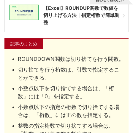
【Excel】ROUNDUP関数で数値を
切り上げる方法｜指定桁数で簡単調
整
記事のまとめ
ROUNDDOWN関数は切り捨てを行う関数。
切り捨てを行う桁数は、引数で指定するこ
とができる。
小数点以下を切り捨てする場合は、「桁
数」には「0」を指定する。
小数点以下の指定の桁数で切り捨てする場
合は、「桁数」には正の数を指定する。
整数の指定桁数で切り捨てする場合は、