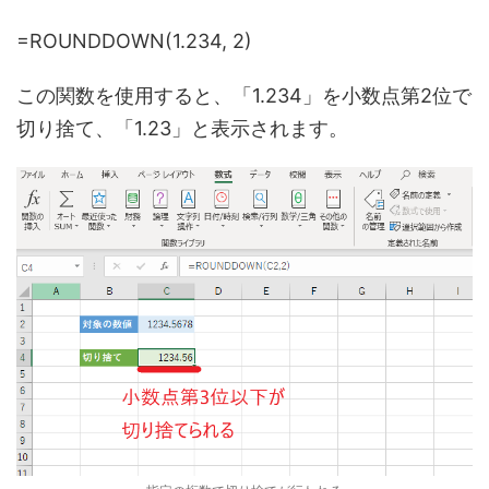
=ROUNDDOWN(1.234, 2)
この関数を使用すると、「1.234」を小数点第2位で
切り捨て、「1.23」と表示されます。