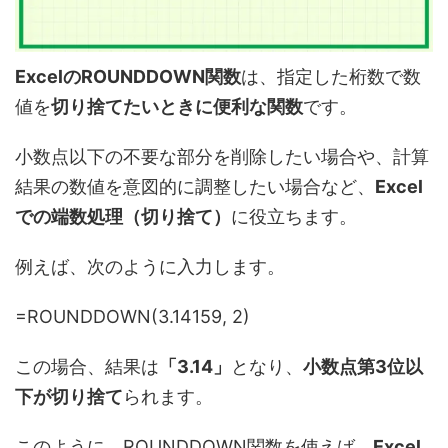
ExcelのROUNDDOWN関数
は、指定した桁数で数
値を
切り捨てたいときに便利な関数
です。
小数点以下の不要な部分を削除したい場合や、計算
結果の数値を意図的に調整したい場合など、
Excel
での端数処理（切り捨て）
に役立ちます。
例えば、次のように入力します。
=ROUNDDOWN(3.14159, 2)
この場合、結果は
「3.14」
となり、
小数点第3位以
下が切り捨て
られます。
このように、ROUNDDOWN関数を使えば、
Excel