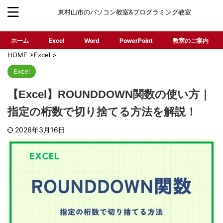
東村山市のパソコン教室&プログラミング教室
ホーム
Excel
Word
PowerPoint
教室のご案内
HOME
>
Excel
>
Excel
【Excel】ROUNDDOWN関数の使い方｜
指定の桁数で切り捨てる方法を解説！
2026年3月16日