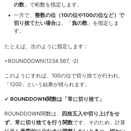
の数
」で桁数を指定します。
一方で、
整数の位（10の位や100の位など）で
切り捨てたい場合
は、「
負の数
」を指定しま
す。
たとえば、次のように指定します：
=ROUNDDOWN(1234.567, -2)
このようにすれば、100の位で切り捨てが行われ、
「1200」という結果が得られます。
✔
ROUNDDOWN関数は「常に切り捨て」
ROUNDDOWN関数は、
四捨五入や切り上げをせ
ず、常に切り捨てを行う関数
です。そのため、計算