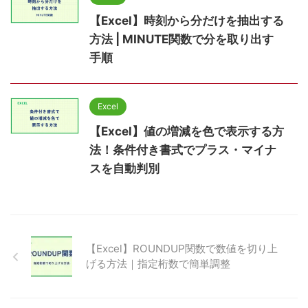
【Excel】時刻から分だけを抽出する
方法 | MINUTE関数で分を取り出す
手順
Excel
【Excel】値の増減を色で表示する方
法！条件付き書式でプラス・マイナ
スを自動判別
【Excel】ROUNDUP関数で数値を切り上
げる方法｜指定桁数で簡単調整