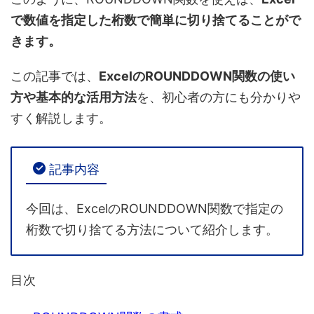
で数値を指定した桁数で簡単に切り捨てることがで
きます。
この記事では、
ExcelのROUNDDOWN関数の使い
方や基本的な活用方法
を、初心者の方にも分かりや
すく解説します。
記事内容
今回は、ExcelのROUNDDOWN関数で指定の
桁数で切り捨てる方法について紹介します。
目次