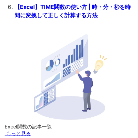
【Excel】TIME関数の使い方 | 時・分・秒を時
間に変換して正しく計算する方法
Excel関数の記事一覧
もっと見る