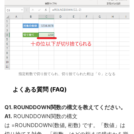
指定桁数で切り捨てられ、切り捨てられた桁は「０」となる
よくある質問 (FAQ)
Q1. ROUNDDOWN関数の構文を教えてください。
A1.
ROUNDDOWN関数の構文
は
=ROUNDDOWN(数値, 桁数)
です。「数値」は