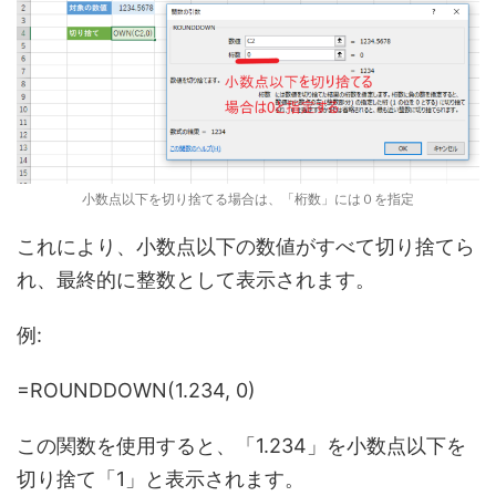
小数点以下を切り捨てる場合は、「桁数」には０を指定
これにより、小数点以下の数値がすべて切り捨てら
れ、最終的に整数として表示されます。
例:
=ROUNDDOWN(1.234, 0)
この関数を使用すると、「1.234」を小数点以下を
切り捨て「1」と表示されます。