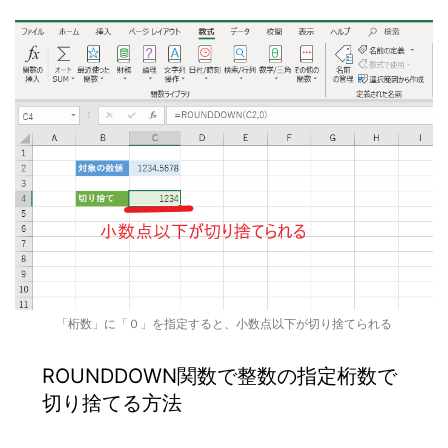
「桁数」に「０」を指定すると、小数点以下が切り捨てられる
ROUNDDOWN関数で整数の指定桁数で
切り捨てる方法