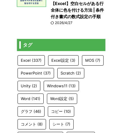
【Excel】空白セルがある行
全体に色を付ける方法 | 条件
付き書式の数式設定の手順
2026/4/27
タグ
Excel
(337)
Excel設定
(3)
MOS
(7)
PowerPoint
(37)
Scratch
(2)
Unity
(2)
Windows11
(13)
Word
(141)
Word設定
(5)
グラフ
(46)
コピー
(10)
コメント
(8)
シート
(7)