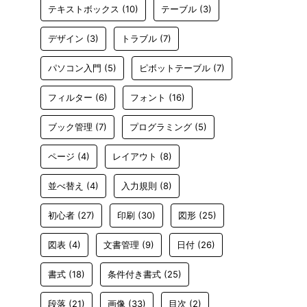
テキストボックス
(10)
テーブル
(3)
デザイン
(3)
トラブル
(7)
パソコン入門
(5)
ピボットテーブル
(7)
フィルター
(6)
フォント
(16)
ブック管理
(7)
プログラミング
(5)
ページ
(4)
レイアウト
(8)
並べ替え
(4)
入力規則
(8)
初心者
(27)
印刷
(30)
図形
(25)
図表
(4)
文書管理
(9)
日付
(26)
書式
(18)
条件付き書式
(25)
段落
(21)
画像
(33)
目次
(2)