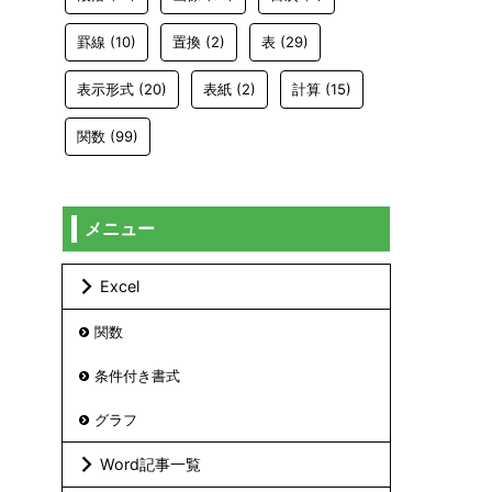
罫線
(10)
置換
(2)
表
(29)
表示形式
(20)
表紙
(2)
計算
(15)
関数
(99)
メニュー
Excel
関数
条件付き書式
グラフ
Word記事一覧