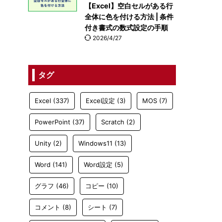
【Excel】空白セルがある行
全体に色を付ける方法 | 条件
付き書式の数式設定の手順
2026/4/27
タグ
Excel
(337)
Excel設定
(3)
MOS
(7)
PowerPoint
(37)
Scratch
(2)
Unity
(2)
Windows11
(13)
Word
(141)
Word設定
(5)
グラフ
(46)
コピー
(10)
コメント
(8)
シート
(7)