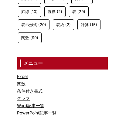
罫線
(10)
置換
(2)
表
(29)
表示形式
(20)
表紙
(2)
計算
(15)
関数
(99)
メニュー
Excel
関数
条件付き書式
グラフ
Word記事一覧
PowerPoint記事一覧