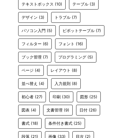
テキストボックス
(10)
テーブル
(3)
デザイン
(3)
トラブル
(7)
パソコン入門
(5)
ピボットテーブル
(7)
フィルター
(6)
フォント
(16)
ブック管理
(7)
プログラミング
(5)
ページ
(4)
レイアウト
(8)
並べ替え
(4)
入力規則
(8)
初心者
(27)
印刷
(30)
図形
(25)
図表
(4)
文書管理
(9)
日付
(26)
書式
(18)
条件付き書式
(25)
段落
(21)
画像
(33)
目次
(2)