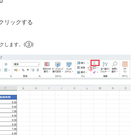
る
をクリックする
クします。(③)