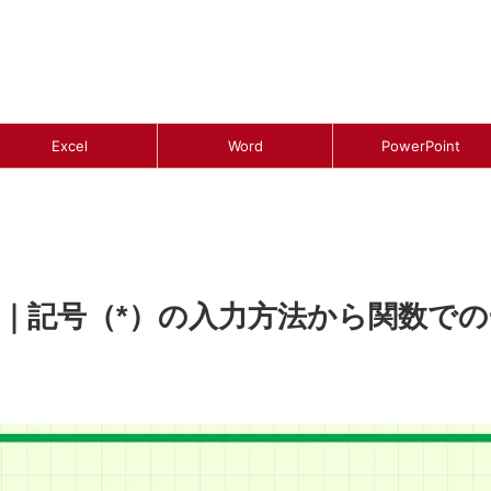
Excel
Word
PowerPoint
方法｜記号（*）の入力方法から関数で