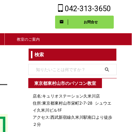
042-313-3650
お問合せ
教室のご案内
検索
東京都東村山市のパソコン教室
の一
店名:キュリオステーション久米川店
住所:東京都東村山市栄町2-7-28 シュウエ
イ久米川ビル1F
アクセス:西武新宿線久米川駅南口より徒歩
２分