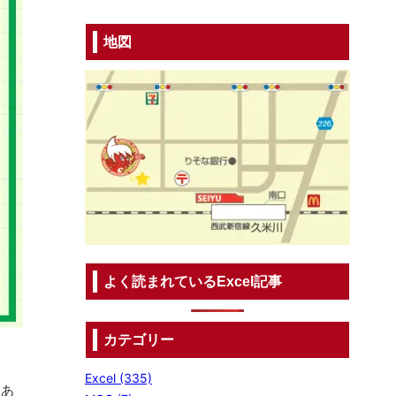
地図
よく読まれているExcel記事
カテゴリー
Excel (335)
もあ