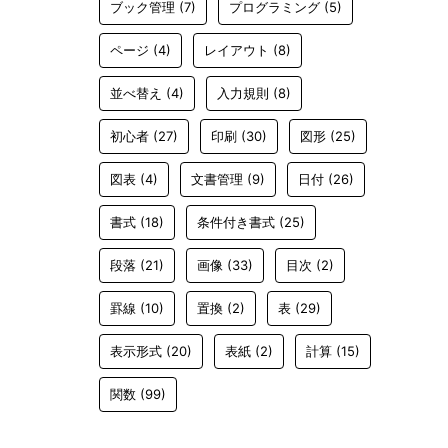
ブック管理
(7)
プログラミング
(5)
ページ
(4)
レイアウト
(8)
並べ替え
(4)
入力規則
(8)
初心者
(27)
印刷
(30)
図形
(25)
図表
(4)
文書管理
(9)
日付
(26)
書式
(18)
条件付き書式
(25)
段落
(21)
画像
(33)
目次
(2)
罫線
(10)
置換
(2)
表
(29)
表示形式
(20)
表紙
(2)
計算
(15)
関数
(99)