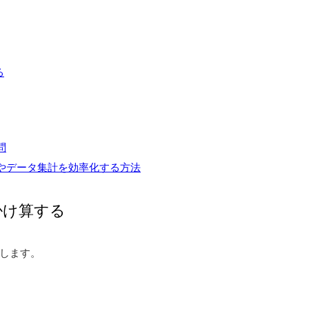
る
問
書やデータ集計を効率化する方法
掛け算する
します。