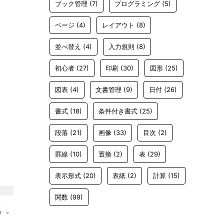
ブック管理
(7)
プログラミング
(5)
ページ
(4)
レイアウト
(8)
並べ替え
(4)
入力規則
(8)
初心者
(27)
印刷
(30)
図形
(25)
図表
(4)
文書管理
(9)
日付
(26)
書式
(18)
条件付き書式
(25)
段落
(21)
画像
(33)
目次
(2)
罫線
(10)
置換
(2)
表
(29)
表示形式
(20)
表紙
(2)
計算
(15)
関数
(99)