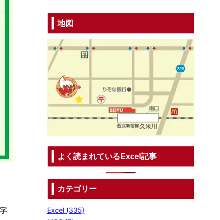
地図
よく読まれているExcel記事
カテゴリー
字
Excel (335)