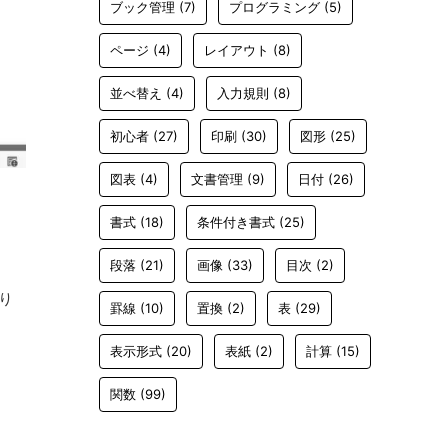
ブック管理
(7)
プログラミング
(5)
ページ
(4)
レイアウト
(8)
並べ替え
(4)
入力規則
(8)
初心者
(27)
印刷
(30)
図形
(25)
図表
(4)
文書管理
(9)
日付
(26)
書式
(18)
条件付き書式
(25)
段落
(21)
画像
(33)
目次
(2)
り
罫線
(10)
置換
(2)
表
(29)
表示形式
(20)
表紙
(2)
計算
(15)
関数
(99)