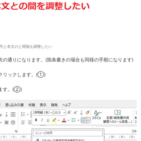
号と本文のと間隔を調整したい
次の通りになります。(箇条書きの場合も同様の手順になります)
リックします。(①)
す。(②)