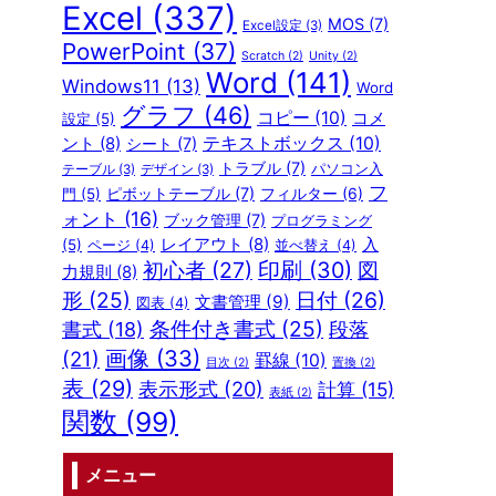
Excel
(337)
MOS
(7)
Excel設定
(3)
PowerPoint
(37)
Scratch
(2)
Unity
(2)
Word
(141)
Windows11
(13)
Word
グラフ
(46)
コピー
(10)
コメ
設定
(5)
テキストボックス
(10)
ント
(8)
シート
(7)
トラブル
(7)
パソコン入
テーブル
(3)
デザイン
(3)
フ
ピボットテーブル
(7)
フィルター
(6)
門
(5)
ォント
(16)
ブック管理
(7)
プログラミング
レイアウト
(8)
入
(5)
ページ
(4)
並べ替え
(4)
初心者
(27)
印刷
(30)
図
力規則
(8)
形
(25)
日付
(26)
文書管理
(9)
図表
(4)
条件付き書式
(25)
段落
書式
(18)
画像
(33)
(21)
罫線
(10)
目次
(2)
置換
(2)
表
(29)
表示形式
(20)
計算
(15)
表紙
(2)
関数
(99)
メニュー