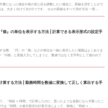
線が不要になった場合や表の見た目を調整したい場合に、罫線を消すことがで
法は、大きく分けて次の2つです。 セルの罫線をすべて消す方法 一部 ...
や『個』の単位を表示する方法 | 計算できる表示形式の設定手
入力する際、「円」や「個」などの単位を一緒に表示したい場面はよくありま
」や「10個」と直接入力してしまうと、数値ではなく文字列として扱われて
を計算する方法 | 勤務時間を数値に変換して正しく算出する手
として、「時給 × 時間」で計算したのに、思ったような金額にならず困ったこ
lでは「時間」の表示形式や計算方法によって、単純に「時給 × ...