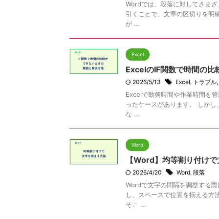
Wordでは、段落に対してさま
引くことで、文章の区切りを明
が ...
Excel
ExcelのIF関数で時間
2026/5/13
Excel
,
トラブル
Excelで勤務時間や作業時間
ったケースがあります。 しかし
な ...
Word
【Word】均等割り付けで
2026/4/20
Word
,
段落
Wordで文字の間隔を調整する
し、スペースで位置を揃える方
そこ ...