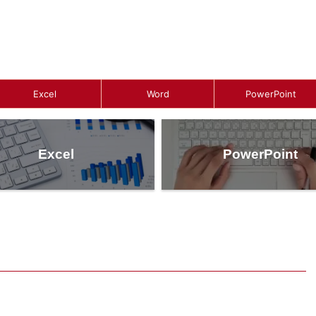
Excel
Word
PowerPoint
Excel
PowerPoint