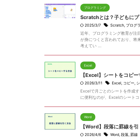
プログラミング
Scratchとは？子ども
2025/3/7
Scratch
,
プログ
近年、プログラミング教育が注
が身につくと言われており、将
考えてい ...
Excel
【Excel】シートをコ
2026/3/11
Excel
,
コピー
,
シ
Excelで月ごとのシートを作
に便利なのが、Excelのシート
Word
【Word】段落に罫線を
2026/4/6
Word
,
段落
,
罫線