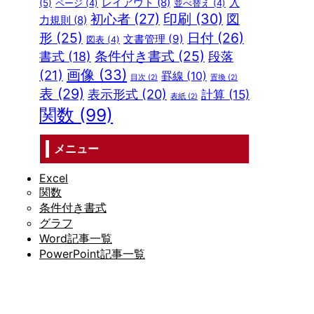
レイアウト
(8)
入
(5)
ページ
(4)
並べ替え
(4)
初心者
(27)
印刷
(30)
図
力規則
(8)
形
(25)
日付
(26)
文書管理
(9)
図表
(4)
条件付き書式
(25)
段落
書式
(18)
画像
(33)
(21)
罫線
(10)
目次
(2)
置換
(2)
表
(29)
表示形式
(20)
計算
(15)
表紙
(2)
関数
(99)
メニュー
Excel
関数
条件付き書式
グラフ
Word記事一覧
PowerPoint記事一覧