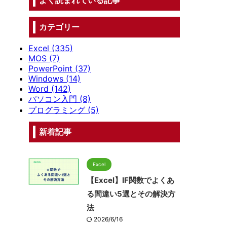
よく読まれている記事
カテゴリー
Excel (335)
MOS (7)
PowerPoint (37)
Windows (14)
Word (142)
パソコン入門 (8)
プログラミング (5)
新着記事
Excel
【Excel】IF関数でよくあ
る間違い5選とその解決方
法
2026/6/16