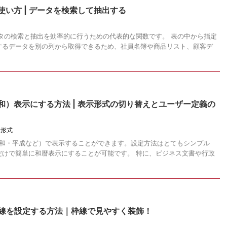
数の使い方 | データを検索して抽出する
、データの検索と抽出を効率的に行うための代表的な関数です。 表の中から指定
するデータを別の列から取得できるため、社員名簿や商品リスト、顧客デ
令和）表示にする方法 | 表示形式の切り替えとユーザー定義の
示形式
：令和・平成など）で表示することができます。設定方法はとてもシンプル
だけで簡単に和暦表示にすることが可能です。 特に、ビジネス文書や行政
罫線を設定する方法｜枠線で見やすく装飾！