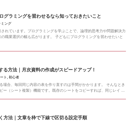
にプログラミングを習わせるなら知っておきたいこと
ラミング
目されています。プログラミングを学ぶことで、論理的思考力や問題解決力
来の職業選択の幅も広がります。 子どもにプログラミングを習わせたいと
ピーする方法｜月次資料の作成がスピードアップ！
ート
,
初心者
成する場合、毎回同じ内容の表を作り直すのは手間がかかります。 そんなとき
コピー（シート複製）機能です。既存のシートをコピーすれば、同じレイ ...
引く方法｜文章を枠で下線で区切る設定手順