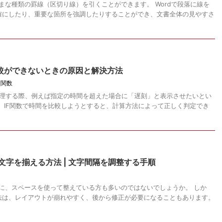
ざまな種類の罫線（区切り線）を引くことができます。 Wordで段落に線を
確にしたり、重要な箇所を強調したりすることができ、文書全体の見やすさ
の比較ができないときの原因と解決方法
,
関数
を管理する際、例えば指定の時間を超えた場合に「遅刻」と表示させたいとい
、IF関数で時間を比較しようとすると、計算方法によって正しく判定でき
文字を揃える方法 | 文字間隔を調整する手順
際に、スペースを使って整えている方も多いのではないでしょうか。 しか
法は、レイアウトが崩れやすく、後から修正が必要になることもあります。