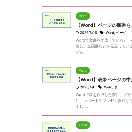
Word
【Word】ページの順番
2026/3/18
Word
,
ページ
Wordで文書を作成していると
論文、企画書などを見直してい
があ ...
Word
【Word】表をページの
2026/4/6
Word
,
表
Wordで表を作成した際に、左
に、レポートやプレゼン資料な
上し ...
Excel