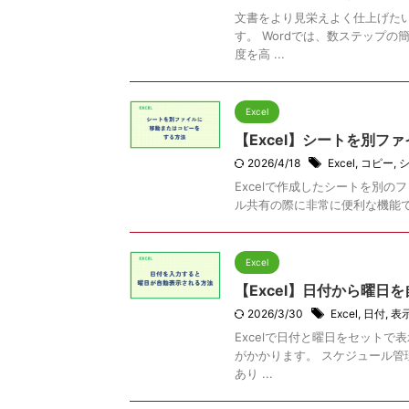
文書をより見栄えよく仕上げた
す。 Wordでは、数ステップ
度を高 ...
Excel
【Excel】シートを別フ
2026/4/18
Excel
,
コピー
,
Excelで作成したシートを別
ル共有の際に非常に便利な機能です
Excel
【Excel】日付から曜日
2026/3/30
Excel
,
日付
,
表
Excelで日付と曜日をセット
がかかります。 スケジュール
あり ...