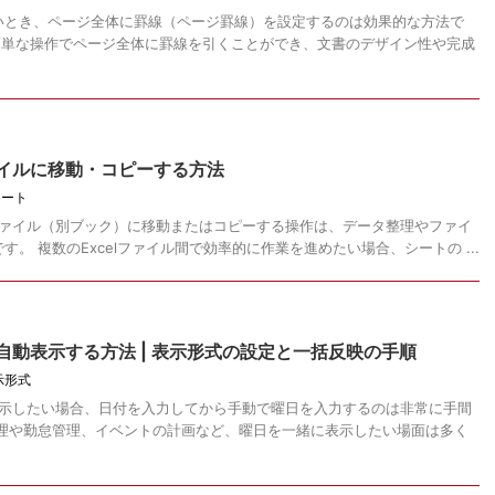
いとき、ページ全体に罫線（ページ罫線）を設定するのは効果的な方法で
の簡単な操作でページ全体に罫線を引くことができ、文書のデザイン性や完成
ァイルに移動・コピーする方法
シート
のファイル（別ブック）に移動またはコピーする操作は、データ整理やファイ
。 複数のExcelファイル間で効率的に作業を進めたい場合、シートの ...
を自動表示する方法 | 表示形式の設定と一括反映の手順
示形式
で表示したい場合、日付を入力してから手動で曜日を入力するのは非常に手間
管理や勤怠管理、イベントの計画など、曜日を一緒に表示したい場面は多く