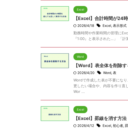
Excel
【Excel】合計時間が2
2026/4/18
Excel
,
表示形式
勤務時間や作業時間の管理にEx
『1:00』と表示された…」 「
Word
【Word】表全体を削除
2026/4/20
Word
,
表
Wordで作成した表が不要にな
更したい場合や、内容を作り直
Wor ...
Excel
【Excel】罫線を消す方
2026/4/12
Excel
,
初心者
,