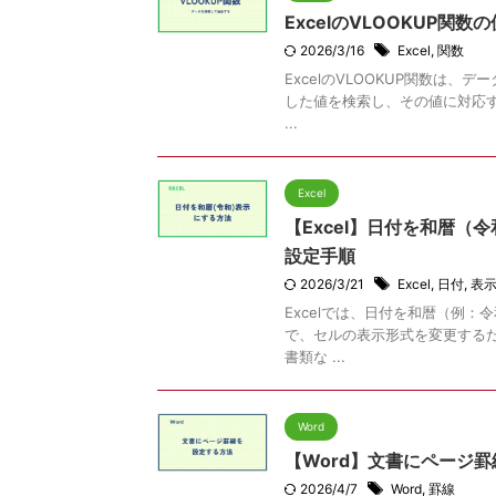
ExcelのVLOOKUP関
2026/3/16
Excel
,
関数
ExcelのVLOOKUP関数は
した値を検索し、その値に対応
...
Excel
【Excel】日付を和暦（
設定手順
2026/3/21
Excel
,
日付
,
表
Excelでは、日付を和暦（例
で、セルの表示形式を変更する
書類な ...
Word
【Word】文書にページ
2026/4/7
Word
,
罫線