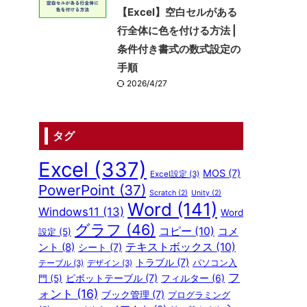
【Excel】空白セルがある
行全体に色を付ける方法 |
条件付き書式の数式設定の
手順
2026/4/27
タグ
Excel
(337)
MOS
(7)
Excel設定
(3)
PowerPoint
(37)
Scratch
(2)
Unity
(2)
Word
(141)
Windows11
(13)
Word
グラフ
(46)
コピー
(10)
コメ
設定
(5)
テキストボックス
(10)
ント
(8)
シート
(7)
トラブル
(7)
パソコン入
テーブル
(3)
デザイン
(3)
フ
ピボットテーブル
(7)
フィルター
(6)
門
(5)
ォント
(16)
ブック管理
(7)
プログラミング