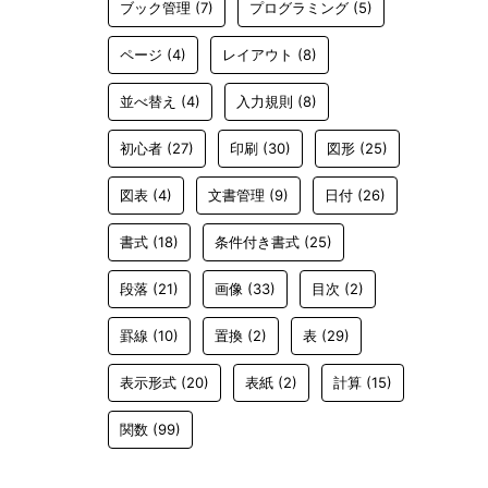
ブック管理
(7)
プログラミング
(5)
ページ
(4)
レイアウト
(8)
並べ替え
(4)
入力規則
(8)
初心者
(27)
印刷
(30)
図形
(25)
図表
(4)
文書管理
(9)
日付
(26)
書式
(18)
条件付き書式
(25)
段落
(21)
画像
(33)
目次
(2)
罫線
(10)
置換
(2)
表
(29)
表示形式
(20)
表紙
(2)
計算
(15)
関数
(99)