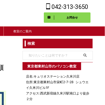
042-313-3650
お問合せ
教室のご案内
検索
東京都東村山市のパソコン教室
順
店名:キュリオステーション久米川店
住所:東京都東村山市栄町2-7-28 シュウエ
イ久米川ビル1F
アクセス:西武新宿線久米川駅南口より徒歩
２分