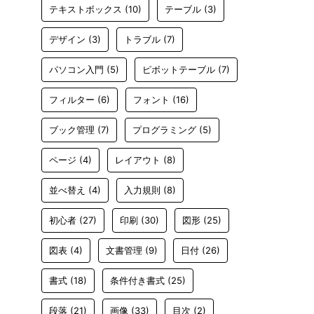
テキストボックス
(10)
テーブル
(3)
デザイン
(3)
トラブル
(7)
パソコン入門
(5)
ピボットテーブル
(7)
フィルター
(6)
フォント
(16)
ブック管理
(7)
プログラミング
(5)
ページ
(4)
レイアウト
(8)
並べ替え
(4)
入力規則
(8)
初心者
(27)
印刷
(30)
図形
(25)
図表
(4)
文書管理
(9)
日付
(26)
書式
(18)
条件付き書式
(25)
段落
(21)
画像
(33)
目次
(2)