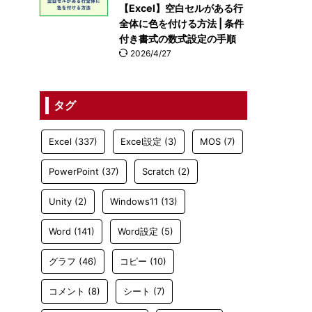
【Excel】空白セルがある行
全体に色を付ける方法 | 条件
付き書式の数式設定の手順
2026/4/27
タグ
Excel
(337)
Excel設定
(3)
MOS
(7)
PowerPoint
(37)
Scratch
(2)
Unity
(2)
Windows11
(13)
Word
(141)
Word設定
(5)
グラフ
(46)
コピー
(10)
コメント
(8)
シート
(7)