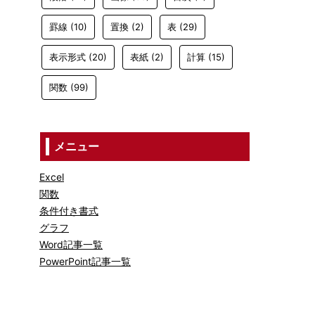
罫線
(10)
置換
(2)
表
(29)
表示形式
(20)
表紙
(2)
計算
(15)
関数
(99)
メニュー
Excel
関数
条件付き書式
グラフ
Word記事一覧
PowerPoint記事一覧