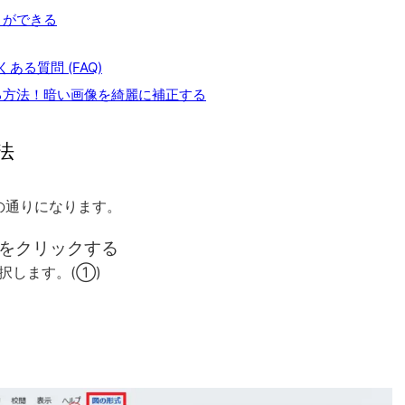
とができる
る質問 (FAQ)
る方法！暗い画像を綺麗に補正する
法
の通りになります。
」をクリックする
択します。(①)