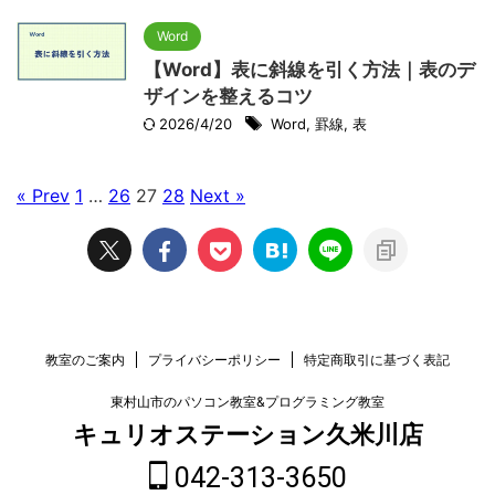
Word
【Word】表に斜線を引く方法｜表のデ
ザインを整えるコツ
2026/4/20
Word
,
罫線
,
表
« Prev
1
…
26
27
28
Next »
教室のご案内
プライバシーポリシー
特定商取引に基づく表記
東村山市のパソコン教室&プログラミング教室
キュリオステーション久米川店
042-313-3650