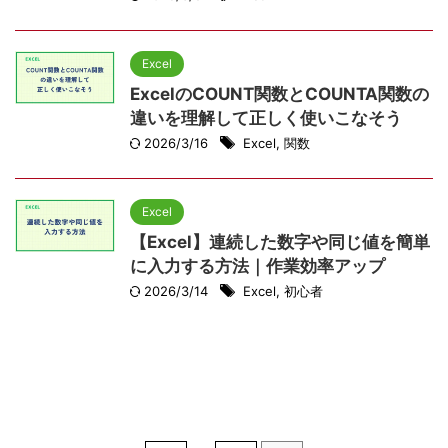
Excel
ExcelのCOUNT関数とCOUNTA関数の
違いを理解して正しく使いこなそう
2026/3/16
Excel
,
関数
Excel
【Excel】連続した数字や同じ値を簡単
に入力する方法｜作業効率アップ
2026/3/14
Excel
,
初心者