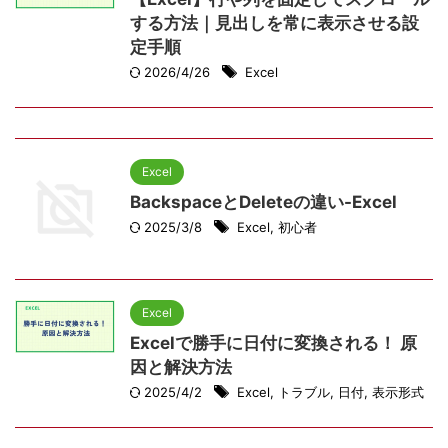
する方法｜見出しを常に表示させる設
定手順
2026/4/26
Excel
Excel
BackspaceとDeleteの違い-Excel
2025/3/8
Excel
,
初心者
Excel
Excelで勝手に日付に変換される！ 原
因と解決方法
2025/4/2
Excel
,
トラブル
,
日付
,
表示形式