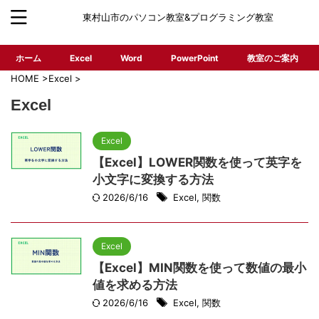
東村山市のパソコン教室&プログラミング教室
ホーム
Excel
Word
PowerPoint
教室のご案内
HOME
>
Excel
>
Excel
Excel
【Excel】LOWER関数を使って英字を
小文字に変換する方法
2026/6/16
Excel
,
関数
Excel
【Excel】MIN関数を使って数値の最小
値を求める方法
2026/6/16
Excel
,
関数